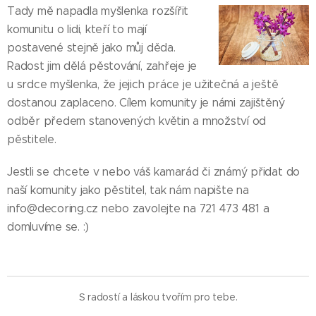
Tady mě napadla myšlenka rozšířit
komunitu o lidi, kteří to mají
postavené stejně jako můj děda.
Radost jim dělá pěstování, zahřeje je
u srdce myšlenka, že jejich práce je užitečná a ještě
dostanou zaplaceno. Cílem komunity je námi zajištěný
odběr předem stanovených květin a množství od
pěstitele.
Jestli se chcete v nebo váš kamarád či známý přidat do
naší komunity jako pěstitel, tak nám napište na
info@decoring.cz nebo zavolejte na 721 473 481 a
domluvíme se. :)
S radostí a láskou tvořím pro tebe.