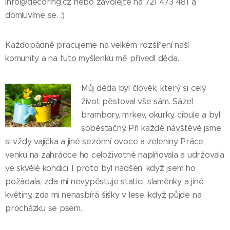
info@decoring.cz nebo zavolejte na 721 473 481 a
domluvíme se. :)
Každopádně pracujeme na velkém rozšíření naší
komunity a na tuto myšlenku mě přivedl děda.
Můj děda byl člověk, který si celý
život pěstoval vše sám. Sázel
brambory, mrkev, okurky, cibule a byl
soběstačný. Při každé návštěvě jsme
si vždy vajíčka a jiné sezónní ovoce a zeleniny. Práce
venku na zahrádce ho celoživotně naplňovala a udržovala
ve skvělé kondici. I proto byl nadšen, když jsem ho
požádala, zda mi nevypěstuje statici, slaměnky a jiné
květiny, zda mi nenasbírá šišky v lese, když půjde na
procházku se psem.