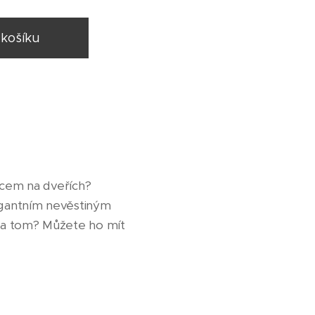
 košíku
ěncem na dveřích? 🎄✨
egantním nevěstiným
na tom? Můžete ho mít