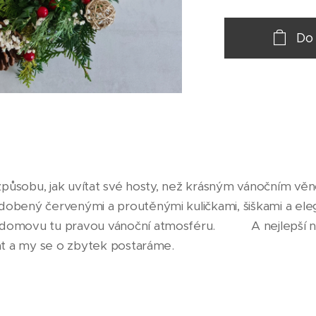
Do
 způsobu, jak uvítat své hosty, než krásným vánočním v
obený červenými a proutěnými kuličkami, šiškami a el
omovu tu pravou vánoční atmosféru. 🎅🏻❤️ A nejlepší 
sat a my se o zbytek postaráme. 🎁🎁