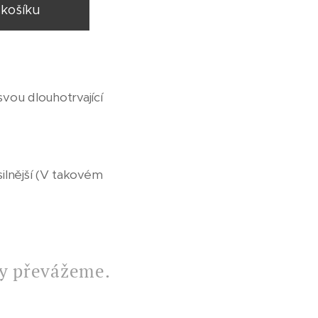
 košíku
svou dlouhotrvající
ilnější (V takovém
dy převážeme.