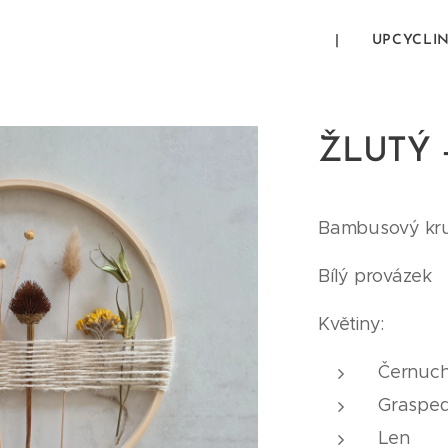
|
UPCYCLI
ŽLUTÝ -
Bambusový kr
Bílý provázek
Květiny:
Černuc
Grasped
Len