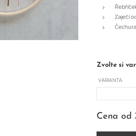
Řebříče
Zaječí 
Čechura 
Zvolte si var
VARIANTA
Cena od