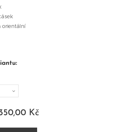
k
ocásek
orientální
iantu:
350,00
Kč