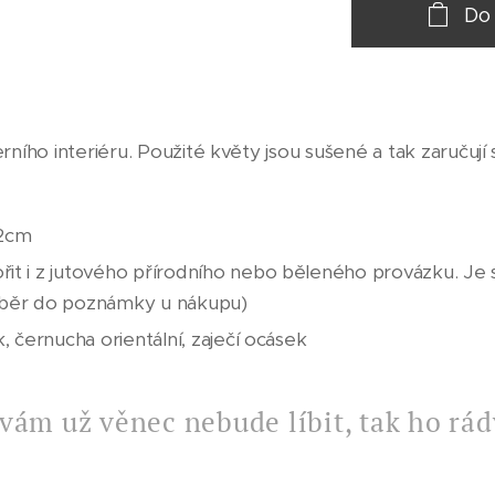
Do
ního interiéru. Použité květy jsou sušené a tak zaručují 
22cm
it i z jutového přírodního nebo běleného provázku. Je s
výběr do poznámky u nákupu)
k, černucha orientální, zaječí ocásek
vám už věnec nebude líbit, tak ho rá