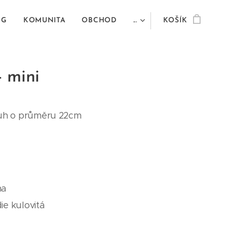
NG
KOMUNITA
OBCHOD
...
KOŠÍK
 mini
uh o průměru 22cm
ha
ie kulovitá