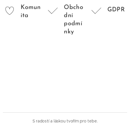
Komun
Obcho
GDPR
ita
dní
podmí
nky
S radostí a láskou tvořím pro tebe.