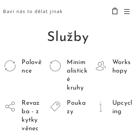
Baví nás to dělat jinak
Služby
Polově
Minim
Works
nce
alistick
hopy
é
kruhy
Revaz
Pouka
Upcycl
ba - z
zy
ing
kytky
věnec